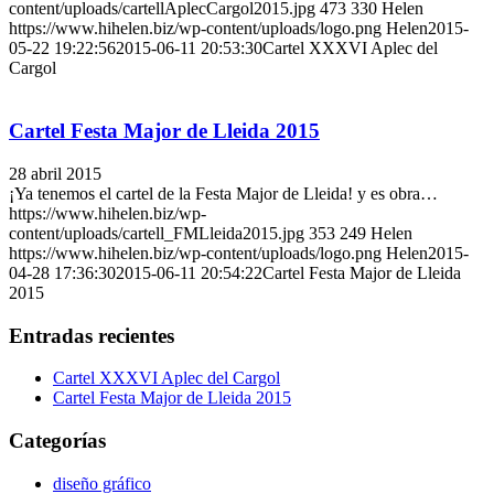
content/uploads/cartellAplecCargol2015.jpg
473
330
Helen
https://www.hihelen.biz/wp-content/uploads/logo.png
Helen
2015-
05-22 19:22:56
2015-06-11 20:53:30
Cartel XXXVI Aplec del
Cargol
Cartel Festa Major de Lleida 2015
28 abril 2015
¡Ya tenemos el cartel de la Festa Major de Lleida! y es obra…
https://www.hihelen.biz/wp-
content/uploads/cartell_FMLleida2015.jpg
353
249
Helen
https://www.hihelen.biz/wp-content/uploads/logo.png
Helen
2015-
04-28 17:36:30
2015-06-11 20:54:22
Cartel Festa Major de Lleida
2015
Entradas recientes
Cartel XXXVI Aplec del Cargol
Cartel Festa Major de Lleida 2015
Categorías
diseño gráfico