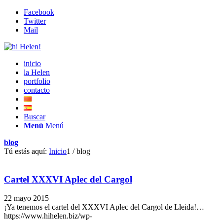
Facebook
Twitter
Mail
inicio
la Helen
portfolio
contacto
Buscar
Menú
Menú
blog
Tú estás aquí:
Inicio
1
/
blog
Cartel XXXVI Aplec del Cargol
22 mayo 2015
¡Ya tenemos el cartel del XXXVI Aplec del Cargol de Lleida!…
https://www.hihelen.biz/wp-